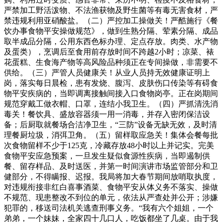
严禁加工野活泼物、不法渔获物及野生菌等有毒无害食材，严
禁违规利用亚硝酸盐。（二）严控加工操做关！严酷施行《餐
饮办事食物平安操做规范》，做到生熟分隔、荤素分隔、成品
取半成品分隔，公用东西色标办理、定点存放。肉类、水产物
及蛋类），烹调后至食用前存放时间不跨越2小时；凉菜、裱
花蛋糕、生食海产物等高风险品种须正在专间操做，非需要不
供给。（三）严管人员健康关！从业人员持无效健康证明上
岗，落实每日晨检，患有发烧、腹泻、皮肤伤口传染等有碍食
物平安疾病的，当即调离接触间接入口食物岗亭。正在岗期间
规范穿戴工做衣帽、口罩，连结小我卫生。（四）严抓清洗消
毒关！餐饮具、盛放容器须一用一消毒，并存入密闭保洁设
备；后厨取就餐场合洁净卫生，“三防”设备无缺无效，及时清
理餐厨垃圾，消弭卫角。（五）留样取应急关！集体会餐每批
次食物留样不少于125克，冷藏存放48小时以上并记实。完美
食物平安应急预案，一旦发生疑似食源性疾病，当即遏制供
餐、留存样品、及时送医，并第一时间演讲市场监管部分和卫
健部分，不得瞒报、迟报。我局将加大春节期间放哨取执度，
对违规衔接非红白喜事酒菜、食物平安从体义务不落实、操做
不规范、现患整改不到位的单元，依法从严查处并公开；涉嫌
犯罪的，移送司法机关逃查刑事义务。“我有六个姐姐，一个
弟弟，一个妹妹，全家四十几口人，吃饭都坐了几桌。由于我