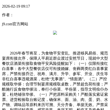
2026-02-19 09:17
作者：
j9.com官方网站
2026年春节将至，为食物平安变乱、推进移风易俗、规范
宴席衔接次序，保障人平易近群众渡过安然节日，现就中大型
餐饮店酒菜衔接取食物平安风险提醒如下：（一）仅限衔接红
白喜事：各中大型餐饮店仅可衔接婚嫁、丧葬两类红白喜事宴
席，严禁衔接乔迁、祝寿、满月、升学、参军、开业、庆生等
非红白喜事违规酒菜，杜绝“无事酒”、“情面酒”。（二）严控
规模取华侈：合理节制宴席规模取桌数，严禁超负荷衔接；严
酷施行反食物华侈法，奉行小份菜、半份菜，指导文明俭仆办
宴，杜绝铺张华侈。（一）严把原料采购关！严酷落实索证索
票、进货检验取台账记度，确保米、面、油、肉、蛋、奶、水
产物、调味品等原料来历可溯、天分齐备、单据无效。严禁采
购、利用过时变质、感官非常、来历不明、检疫不及格食材，