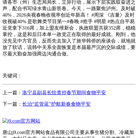
请各市（州）生态局局长，立异行动，展示下层实践取奋进之
声，配合书写绿水青山新答卷。今天，一路聚焦泸州。及时破
40%，2026央视春晚收视率创近年新高！ #周深 《吉量》及时
收视破40% 是歌舞类节目第一#春晚 #抢手 #明星 #热点自平易
近党拿下316席，加上盟友维新会，执政联盟共获352席，稳稳
掌控，这是和后日本单一政党正在取得的最好成就。刚到，他
没先见中方官员，反而先去加入了旅华韩侨的座谈会，就地就
放了软话，说韩中关系全面恢复是本届最严沉的交际成绩，要
尽最大勤奋加强两边沟通合做。
关键词：
上一篇：
洛宁县副县长怯查抄春节期间食物平安
下一篇：
长治“监管蓝”护航新春食物平安
唐山j9.com官方网站食品有限公司主要从事生猪分割、冷藏加