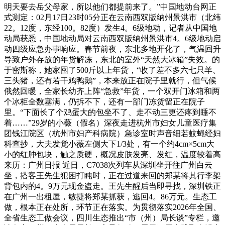
明天要去岳父母家，所以他们都提前来了。”中国地动台网正
式测定：02月17日23时05分正在云南西双版纳州景洪市（北纬
22。12度，东经100。82度）发生4。6级地动，记者从中国地
动局获悉，中国地动局对云南西双版纳州景洪市4。6级地动启
动四级应急办事响应。春节前夜，东北多地开化了，气温回升
导致户外存放的年货解冻，东北的室外“天然大冰箱”失效。的
于密斯称，她家囤了500斤以上年货，“收了差不多六七只羊、
三头猪，还有若干鸡鸭鹅”，本来放正在院子里就行，但气候
俄然回暖，全家长幼齐上阵“急救”年货，一个双开门冰箱和两
个冰柜全数塞满，仍拆不下，还有一部门冻货留正在院子
里。“下面长了个鸡蛋大的包坐不了、走不动三更还疼到睡不
着……”29岁的小薇（假名）深夜走进杭州市妇女儿童医疗集
团钱江院区（杭州市妇产科病院）急诊室时声音细若蚊蝇经妇
科查抄，大夫发觉小薇左侧大下1/3处，有一个约4cm×5cm大
小的红肿包块，触之质硬，概况皮肤发亮、发红，温度较着高
来历：广州日报 近日，C7038次列车从深圳坐开往广州白云
坐，搭客王先生犯困打盹时，正在过道来回的郑某将其行李架
背包内的4。9万元现金盗走。王先生醒后当即寻找，深圳铁正
在广州一出租屋，敏捷将郑某抓获，逃回4。86万元。生态工
做，根本正在处所，环节正在落实。为贯彻落实2026年全国、
全省生态工做会议，四川生态推出“市（州）局长谈”专栏，邀